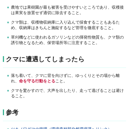
農地では果樹園が最も被害を受けやすいところであり、収穫後
は果実を放置せず適切に除去すること。
クマ類は、収穫物収納庫に入り込んで採食することもあるた
め、収納庫はきちんと施錠するなど管理を徹底すること。
草刈機などに使われるガソリンなどの揮発性物質も、クマ類の
誘引物となるため、保管場所等に注意すること。
クマに遭遇してしまったら
落ち着いて、クマに背を向けずに、ゆっくりとその場から離
れ、
命を守る行動をとる
こと。
クマを驚かすので、大声を出したり、走って逃げることは避け
ること。
参考
ツキノワグマの管理（環境森林部自然環境課へリンク）