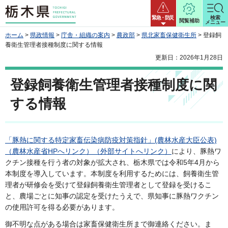
栃木県
緊急・防災
検索
閲覧補助
メニュー
ホーム
>
県政情報
>
庁舎・組織の案内
>
農政部
>
県北家畜保健衛生所
> 登録飼
養衛生管理者接種制度に関する情報
更新日：2026年1月28日
登録飼養衛生管理者接種制度に関
する情報
「豚熱に関する特定家畜伝染病防疫対策指針」(農林水産大臣公表)
（農林水産省HPへリンク）（外部サイトへリンク）
により、豚熱ワ
クチン接種を行う者の対象が拡大され、栃木県では令和5年4月から
本制度を導入しています。本制度を利用するためには、飼養衛生管
理者が研修会を受けて登録飼養衛生管理者として登録を受けるこ
と、農場ごとに知事の認定を受けたうえで、県知事に豚熱ワクチン
の使用許可を得る必要があります。
御不明な点がある場合は家畜保健衛生所まで御連絡ください。ま