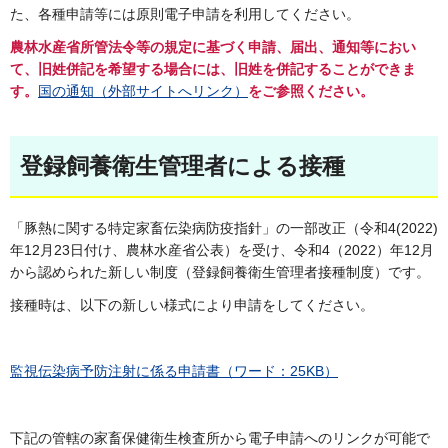
た、各種申請等には原則電子申請を利用してください。
農林水産省所管法令等の規定に基づく申請、届出、通知等におい
て、旧姓併記を希望する場合には、旧姓を併記することができま
す。
国の通知（外部サイトへリンク）
をご参照ください。
登録飼養衛生管理者による接種
「豚熱に関する特定家畜伝染病防疫指針」の⼀部改正（令和4(2022)
年12⽉23⽇付け、農林⽔産省公表）を受け、令和4（2022）年12⽉
から認められた新しい制度（登録飼養衛⽣管理者接種制度）です。
接種時は、以下の新しい様式により申請をしてください。
監視伝染病予防注射に係る申請書（ワード：25KB）
下記の管轄の家畜保健衛生検査所から電子申請へのリンクが可能で