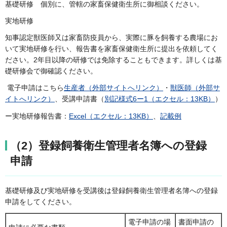
基礎研修 個別に、管轄の家畜保健衛生所に御相談ください。
実地研修
知事認定獣医師又は家畜防疫員から、実際に豚を飼養する農場にお
いて実地研修を行い、報告書を家畜保健衛生所に提出を依頼してく
ださい。2年目以降の研修では免除することもできます。詳しくは基
礎研修会で御確認ください。
電子申請はこちら
生産者（外部サイトへリンク）
・
獣医師（外部サ
イトへリンク）
、受講申請書（
別記様式6ー1（エクセル：13KB）
）
ー実地研修報告書：
Excel（エクセル：13KB）
、
記載例
（2）登録飼養衛生管理者名簿への登録
申請
基礎研修及び実地研修を受講後は登録飼養衛生管理者名簿への登録
申請をしてください。
電子申請の場
書面申請の