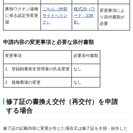
豚熱ワクチン接種
こちら（外部
様式29（ワ
変更事項によ
に係る認定等変更
サイトへリン
ード：23K
り添付書類が
届
ク）
B）
必要
申請内容の変更事項と必要な添付書類
変更事項
必要添付書類
1 登録飼養衛生管理者の氏名変更
なし
2 接種農場の変更
なし
修了証の書換え交付（再交付）を申請
する場合
修了証の記載内容に変更が生じた場合又は修了証をき損・紛失した