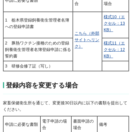
申請に必要な書類
合
場合
様式10（エ
1 栃木県登録飼養衛生管理者名簿
クセル：13
への登録申請書
KB）
こちら（外部
サイトへリン
2 豚熱ワクチン接種のための登録
様式11（エ
ク）
飼養衛生管理者名簿登録申請に係る
クセル：12
誓約書
KB）
3 研修会修了証（写し）
登録内容を変更する場合
家畜保健衛生所を通じて、変更後30日以内に以下の書類を提出して
ください。
電子申請の場
書面申請の
申請に必要な書類
備考
合
場合