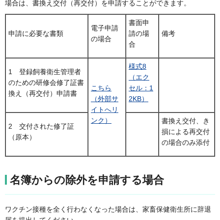
場合は、書換え交付（再交付）を申請することができます。
書面申
電子申請
申請に必要な書類
請の場
備考
の場合
合
様式8
1 登録飼養衛生管理者
（エク
のための研修会修了証書
こちら
セル：1
換え（再交付）申請書
（外部サ
2KB）
イトへリ
ンク）
書換え交付、き
2 交付された修了証
損による再交付
（原本）
の場合のみ添付
名簿からの除外を申請する場合
ワクチン接種を全く行わなくなった場合は、家畜保健衛生所に辞退
届を提出してください。