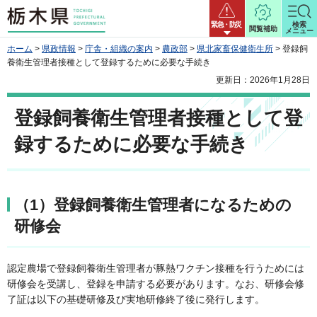
栃木県
緊急・防災
検索
閲覧補助
メニュー
ホーム
>
県政情報
>
庁舎・組織の案内
>
農政部
>
県北家畜保健衛生所
> 登録飼
養衛生管理者接種として登録するために必要な手続き
更新日：2026年1月28日
登録飼養衛生管理者接種として登
録するために必要な手続き
（1）登録飼養衛生管理者になるための
研修会
認定農場で登録飼養衛生管理者が豚熱ワクチン接種を行うためには
研修会を受講し、登録を申請する必要があります。なお、研修会修
了証は以下の基礎研修及び実地研修終了後に発行します。