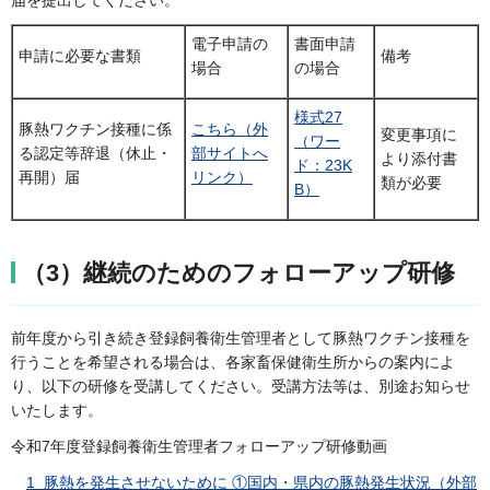
電子申請の
書面申請
申請に必要な書類
備考
場合
の場合
様式27
豚熱ワクチン接種に係
こちら（外
変更事項に
（ワー
る認定等辞退（休止・
部サイトへ
より添付書
ド：23K
再開）届
リンク）
類が必要
B）
（3）継続のためのフォローアップ研修
前年度から引き続き登録飼養衛生管理者として豚熱ワクチン接種を
行うことを希望される場合は、各家畜保健衛生所からの案内によ
り、以下の研修を受講してください。受講方法等は、別途お知らせ
いたします。
令和7年度登録飼養衛生管理者フォローアップ研修動画
1_豚熱を発生させないために ①国内・県内の豚熱発生状況（外部