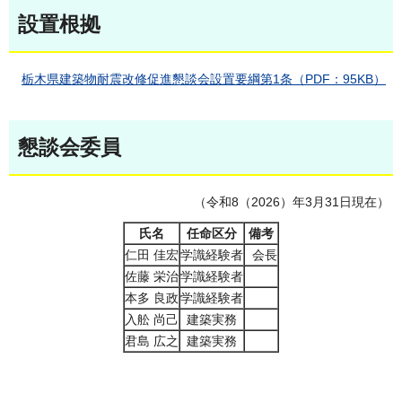
設置根拠
栃木県建築物耐震改修促進懇談会設置要綱第1条（PDF：95KB）
懇談会委員
（令和8（2026）年3月31日現在）
氏名
任命区分
備考
仁田 佳宏
学識経験者
会長
佐藤 栄治
学識経験者
本多 良政
学識経験者
入舩 尚己
建築実務
君島 広之
建築実務