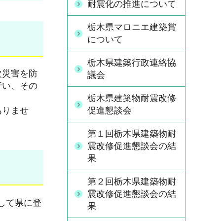
耐震化の推進について
栃木県マロニエ建築賞
について
栃木県建築行政連絡協
次災害を防
議会
行い、その
栃木県建築物耐震改修
促進懇談会
ありませ
第１回栃木県建築物耐
震改修促進懇談会の結
果
第２回栃木県建築物耐
震改修促進懇談会の結
して県に登
果