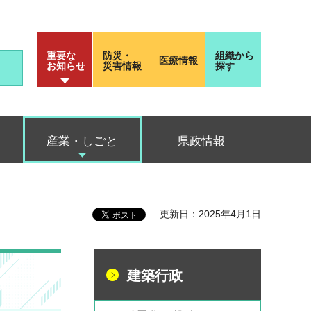
重要な
防災・
組織から
医療情報
お知らせ
災害情報
探す
産業・しごと
県政情報
更新日：2025年4月1日
建築行政