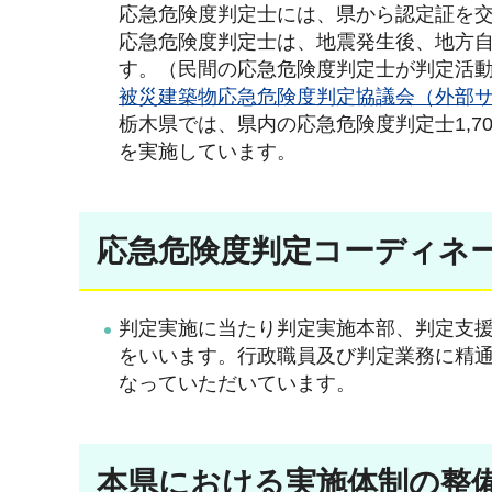
応急危険度判定士には、県から認定証を交
応急危険度判定士は、地震発生後、地方
す。（民間の応急危険度判定士が判定活
被災建築物応急危険度判定協議会（外部
栃木県では、県内の応急危険度判定士1,
を実施しています。
応急危険度判定コーディネ
判定実施に当たり判定実施本部、判定支
をいいます。行政職員及び判定業務に精
なっていただいています。
本県における実施体制の整