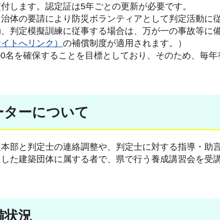
付します。認定証は5年ごとの更新が必要です。
自治体の要請により防災ボランティアとして判定活動に
動、判定模擬訓練に従事する場合は、万が一の事故等に
サイトへリンク）
の補償制度が適用されます。）
700名を確保することを目標としており、そのため、毎年
ーターについて
援本部と判定士の連絡調整や、判定士に対する指導・助
通した建築団体に属する者で、県で行う養成講習会を受
備状況