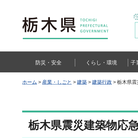
栃木県
防災・安全
くらし・環境
子
ホーム
>
産業・しごと
>
建築
>
建築行政
> 栃木県
栃木県震災建築物応