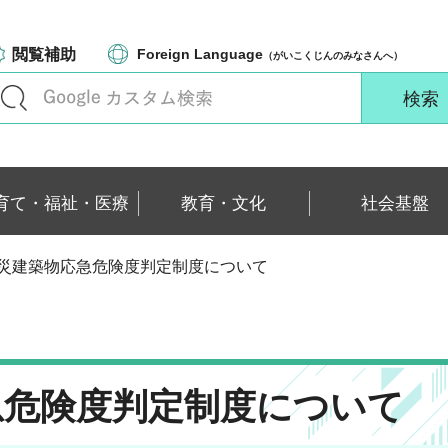
閲覧補助
Foreign Language
（がいこくじんのみなさんへ）
育て・福祉・医療
教育・文化
社会基盤
震災建築物応急危険度判定制度について
急危険度判定制度について