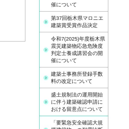
催について
第37回栃木県マロニエ
建築賞受賞作品決定
令和7(2025)年度栃木県
震災建築物応急危険度
判定士養成講習会の開
催について
建築士事務所登録手数
料の改定について
盛土規制法の運用開始
に伴う建築確認申請に
おける留意点について
「要緊急安全確認大規