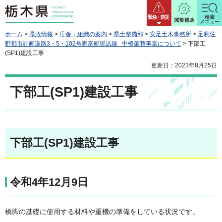
栃木県
緊急・防災
検索
閲覧補助
メニュー
ホーム
>
県政情報
>
庁舎・組織の案内
>
県土整備部
>
安足土木事務所
>
足利佐
野都市計画道路3・5・102号家富町堀込線 中橋架替事業について
> 下部工
(SP1)建設工事
更新日：2023年8月25日
下部工(SP1)建設工事
下部工(SP1)建設工事
令和4年12月9日
橋脚の基礎に使用する材料や重機の準備をしている状況です。