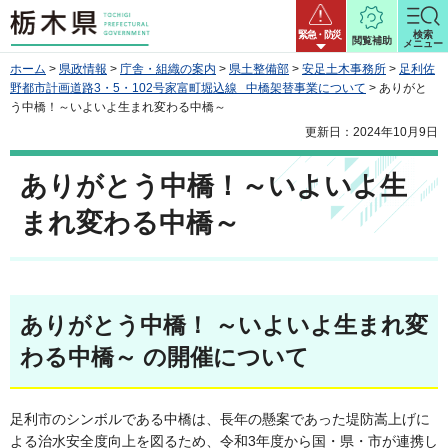
栃木県
緊急・防災
検索
閲覧補助
メニュー
ホーム
>
県政情報
>
庁舎・組織の案内
>
県土整備部
>
安足土木事務所
>
足利佐
野都市計画道路3・5・102号家富町堀込線 中橋架替事業について
> ありがと
う中橋！～いよいよ生まれ変わる中橋～
更新日：2024年10月9日
ありがとう中橋！～いよいよ生
まれ変わる中橋～
ありがとう中橋！ ～いよいよ生まれ変
わる中橋～ の開催について
足利市のシンボルである中橋は、長年の懸案であった堤防嵩上げに
よる治水安全度向上を図るため、令和3年度から国・県・市が連携し