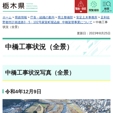
栃木県
緊急・防災
検索
閲覧補助
メニュー
ホーム
>
県政情報
>
庁舎・組織の案内
>
県土整備部
>
安足土木事務所
>
足利佐
野都市計画道路3・5・102号家富町堀込線 中橋架替事業について
> 中橋工事
状況（全景）
更新日：2023年8月25日
中橋工事状況（全景）
中橋工事状況写真（全景）
令和4年12月9日