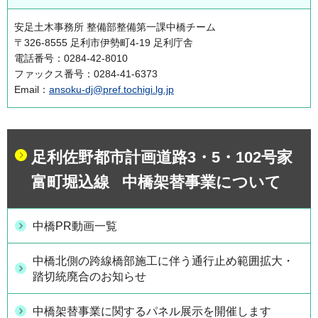
安足土木事務所 整備部整備第一課中橋チーム
〒326-8555 足利市伊勢町4-19 足利庁舎
電話番号：0284-42-8010
ファックス番号：0284-41-6373
Email：
ansoku-dj@pref.tochigi.lg.jp
足利佐野都市計画道路3・5・102号家
富町堀込線 中橋架替事業について
中橋PR動画一覧
中橋北側の跨線橋部施工に伴う通行止め範囲拡大・
踏切統廃合のお知らせ
中橋架替事業に関するパネル展示を開催します