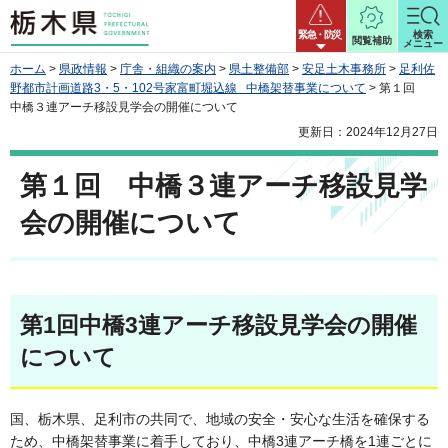
栃木県
緊急・防災
検索
閲覧補助
メニュー
ホーム
>
県政情報
>
庁舎・組織の案内
>
県土整備部
>
安足土木事務所
>
足利佐
野都市計画道路3・5・102号家富町堀込線 中橋架替事業について
> 第１回
中橋３連アーチ移設見学会の開催について
更新日：2024年12月27日
第１回 中橋３連アーチ移設見学
会の開催について
第1回中橋3連アーチ移設見学会の開催
について
国、栃木県、足利市の共同で、地域の安全・安心な生活を確保する
ため、中橋架替事業に着手しており、中橋3連アーチ橋を1連ごとに