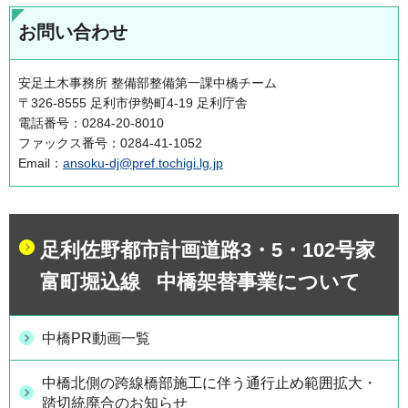
お問い合わせ
安足土木事務所 整備部整備第一課中橋チーム
〒326-8555 足利市伊勢町4-19 足利庁舎
電話番号：0284-20-8010
ファックス番号：0284-41-1052
Email：
ansoku-dj@pref.tochigi.lg.jp
足利佐野都市計画道路3・5・102号家
富町堀込線 中橋架替事業について
中橋PR動画一覧
中橋北側の跨線橋部施工に伴う通行止め範囲拡大・
踏切統廃合のお知らせ