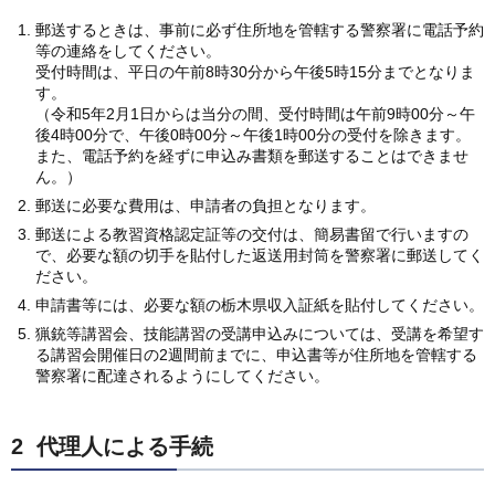
郵送するときは、事前に必ず住所地を管轄する警察署に電話予約
等の連絡をしてください。
受付時間は、平日の午前8時30分から午後5時15分までとなりま
す。
（令和5年2月1日からは当分の間、受付時間は午前9時00分～午
後4時00分で、午後0時00分～午後1時00分の受付を除きます。
また、電話予約を経ずに申込み書類を郵送することはできませ
ん。）
郵送に必要な費用は、申請者の負担となります。
郵送による教習資格認定証等の交付は、簡易書留で行いますの
で、必要な額の切手を貼付した返送用封筒を警察署に郵送してく
ださい。
申請書等には、必要な額の栃木県収入証紙を貼付してください。
猟銃等講習会、技能講習の受講申込みについては、受講を希望す
る講習会開催日の2週間前までに、申込書等が住所地を管轄する
警察署に配達されるようにしてください。
2 代理人による手続