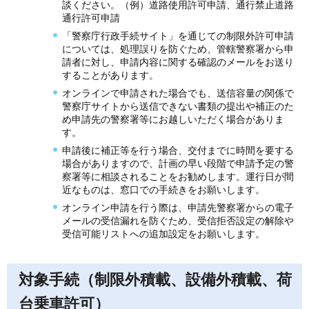
談ください。（例）道路使用許可申請、通行禁止道路
通行許可申請
「警察庁行政手続サイト」を通じての制限外許可申請
については、処理誤りを防ぐため、管轄警察署から申
請者に対し、申請内容に関する確認のメールをお送り
することがあります。
オンラインで申請された場合でも、送信容量の関係で
警察庁サイトから送信できない書類の提出や補正のた
め申請先の警察署等にお越しいただく場合がありま
す。
申請後に補正等を行う場合、交付までに時間を要する
場合がありますので、計画の早い段階で申請予定の警
察署等に相談されることをお勧めします。運行日が間
近なものは、窓口での手続きをお願いします。
オンライン申請を行う際は、申請先警察署からの電子
メールの受信漏れを防ぐため、受信拒否設定の解除や
受信可能リストへの追加設定をお願いします。
対象手続（制限外積載、設備外積載、荷
台乗車許可）