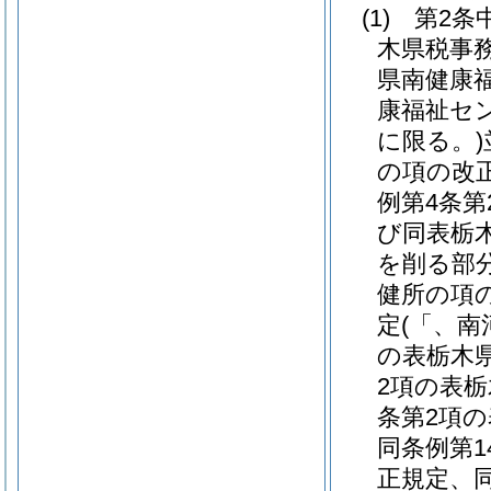
(1)
第2条
木県税事
県南健康
康福祉セ
に限る。)
の項の改
例第4条
び同表栃
を削る部
健所の項
定
(「、
の表栃木
2項の表
条第2項
同条例第
正規定、