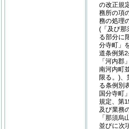
の改正規
務所の項
務の処理
(「及び
る部分に限
分寺町」
道条例第
「河内郡
南河内町
限る。)
、
る条例別
国分寺町
規定、第1
及び業務
「
那須烏
並びに次項