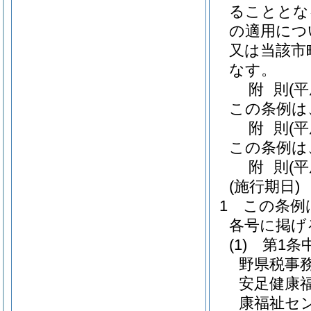
ることとな
の適用につ
又は当該市
なす。
附
則
(
この条例は
附
則
(
この条例は
附
則
(
(施行期日)
1
この条例
各号に掲げ
(1)
第1条
野県税事
安足健康
康福祉セ