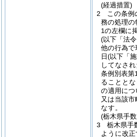
(経過措置)
2
この条例
務の処理の
1の左欄に
(以下「法
他の行為で
日
(以下「
してなされ
条例別表第
ることとな
の適用につ
又は当該市
なす。
(栃木県手
3
栃木県手
ように改正