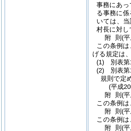
事務にあっ
る事務に係
いては、当
村長に対し
附
則
(
この条例は
げる規定は
(1)
別表第
(2)
別表第
規則で定
(平成2
附
則
(
この条例は
附
則
(
この条例は
附
則
(