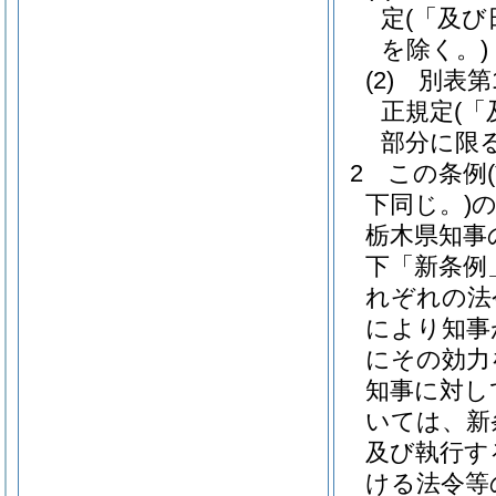
定
(「及
を除く。)
(2)
別表第
正規定
(
部分に限る
2
この条例
下同じ。)
栃木県知事
下「新条例
れぞれの法
により知事
にその効力
知事に対し
いては、新
及び執行す
ける法令等