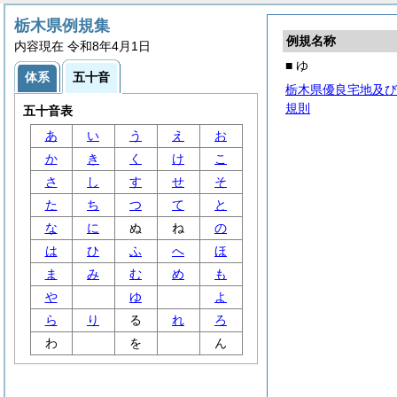
栃木県例規集
例規名称
内容現在 令和8年4月1日
■ ゆ
体系
五十音
栃木県優良宅地及び
規則
五十音表
あ
い
う
え
お
か
き
く
け
こ
さ
し
す
せ
そ
た
ち
つ
て
と
な
に
ぬ
ね
の
は
ひ
ふ
へ
ほ
ま
み
む
め
も
や
ゆ
よ
ら
り
る
れ
ろ
わ
を
ん