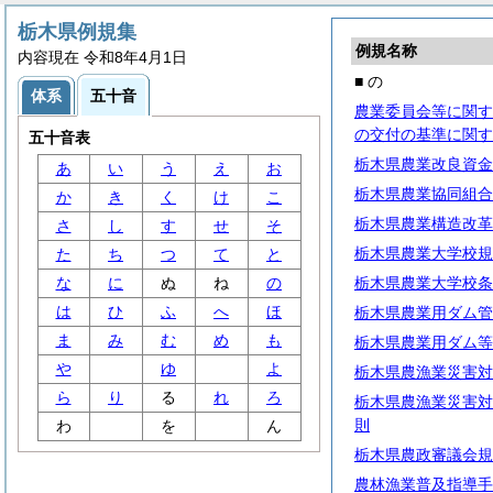
栃木県例規集
例規名称
内容現在 令和8年4月1日
■ の
体系
五十音
農業委員会等に関す
の交付の基準に関す
五十音表
栃木県農業改良資金
あ
い
う
え
お
栃木県農業協同組合
か
き
く
け
こ
栃木県農業構造改革
さ
し
す
せ
そ
栃木県農業大学校規
た
ち
つ
て
と
な
に
ぬ
ね
の
栃木県農業大学校条
は
ひ
ふ
へ
ほ
栃木県農業用ダム管
ま
み
む
め
も
栃木県農業用ダム等
や
ゆ
よ
栃木県農漁業災害対
ら
り
る
れ
ろ
栃木県農漁業災害対
則
わ
を
ん
栃木県農政審議会規
農林漁業普及指導手