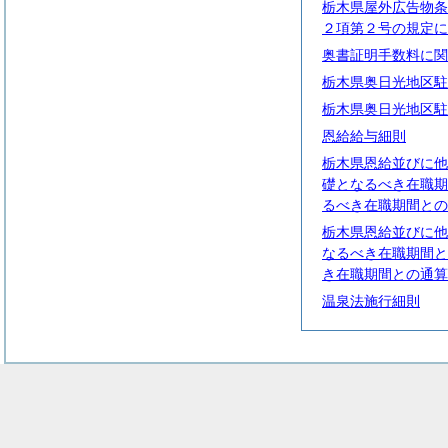
栃木県屋外広告物条
２項第２号の規定に
奥書証明手数料に関
栃木県奥日光地区駐
栃木県奥日光地区駐
恩給給与細則
栃木県恩給並びに他
礎となるべき在職期
るべき在職期間との
栃木県恩給並びに他
なるべき在職期間と
き在職期間との通算
温泉法施行細則