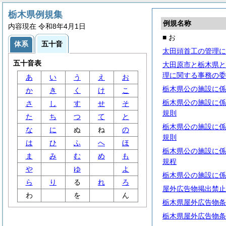
栃木県例規集
例規名称
内容現在 令和8年4月1日
■ お
体系
五十音
太田頭首工の管理に
五十音表
大田原市と栃木県と
理に関する事務の委
あ
い
う
え
お
栃木県公の施設に係
か
き
く
け
こ
栃木県公の施設に係
さ
し
す
せ
そ
規則
た
ち
つ
て
と
栃木県公の施設に係
な
に
ぬ
ね
の
規則
は
ひ
ふ
へ
ほ
栃木県公の施設に係
ま
み
む
め
も
規程
や
ゆ
よ
栃木県公の施設に係
ら
り
る
れ
ろ
屋外広告物掲出禁止
わ
を
ん
栃木県屋外広告物条
栃木県屋外広告物条