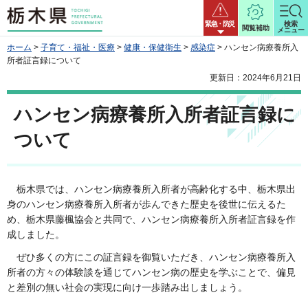
栃木県
緊急・防災
検索
閲覧補助
メニュー
ホーム
>
子育て・福祉・医療
>
健康・保健衛生
>
感染症
> ハンセン病療養所入
所者証言録について
更新日：2024年6月21日
ハンセン病療養所入所者証言録に
ついて
栃木県では、ハンセン病療養所入所者が高齢化する中、栃木県出
身のハンセン病療養所入所者が歩んできた歴史を後世に伝えるた
め、栃木県藤楓協会と共同で、ハンセン病療養所入所者証言録を作
成しました。
ぜひ多くの方にこの証言録を御覧いただき、ハンセン病療養所入
所者の方々の体験談を通じてハンセン病の歴史を学ぶことで、偏見
と差別の無い社会の実現に向け一歩踏み出しましょう。