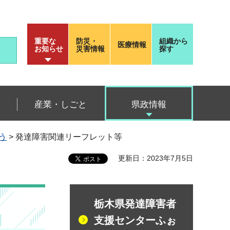
重要な
防災・
組織から
医療情報
お知らせ
災害情報
探す
産業・しごと
県政情報
う
> 発達障害関連リーフレット等
更新日：2023年7月5日
栃木県発達障害者
支援センターふぉ