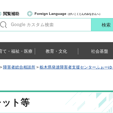
閲覧補助
Foreign Language
（がいこくじんのみなさんへ）
育て・福祉・医療
教育・文化
社会基盤
>
障害者総合相談所
>
栃木県発達障害者支援センターふぉーゆ
レット等