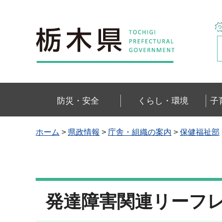
栃木県
防災・安全
くらし・環境
子
ホーム
>
県政情報
>
庁舎・組織の案内
>
保健福祉部
発達障害関連リーフ