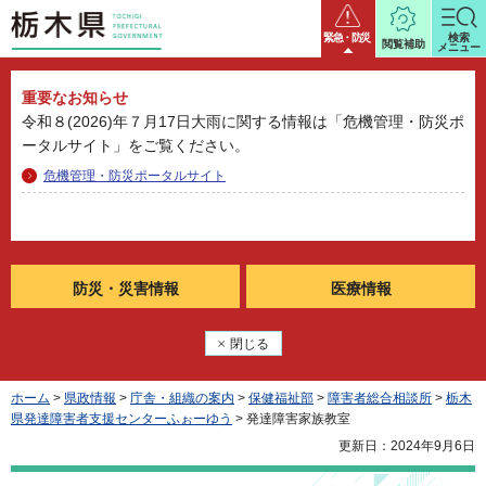
栃木県
緊急・防災
検索
閲覧補助
メニュー
重要なお知らせ
令和８(2026)年７月17日大雨に関する情報は「危機管理・防災ポ
ータルサイト」をご覧ください。
危機管理・防災ポータルサイト
防災・
災害情報
医療情報
閉じる
ホーム
>
県政情報
>
庁舎・組織の案内
>
保健福祉部
>
障害者総合相談所
>
栃木
県発達障害者支援センターふぉーゆう
> 発達障害家族教室
更新日：2024年9月6日