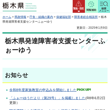
栃木県
緊急・防災
検索
閲覧補助
メニュー
ホーム
>
県政情報
>
庁舎・組織の案内
>
保健福祉部
>
障害者総合相談所
> 栃木
県発達障害者支援センターふぉーゆう
更新日：2025年1月9日
栃木県発達障害者支援センターふ
ぉーゆう
お知らせ
令和8年度家族教室の申込みを開始しました
「ふぉーゆうだより（第29号）」を掲載しました
(R8年6月2日
更新）