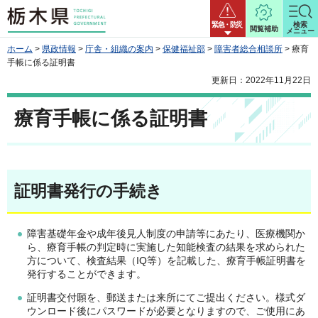
栃木県
緊急・防災
検索
閲覧補助
メニュー
ホーム
>
県政情報
>
庁舎・組織の案内
>
保健福祉部
>
障害者総合相談所
> 療育
手帳に係る証明書
更新日：2022年11月22日
療育手帳に係る証明書
証明書発行の手続き
障害基礎年金や成年後見人制度の申請等にあたり、医療機関か
ら、療育手帳の判定時に実施した知能検査の結果を求められた
方について、検査結果（IQ等）を記載した、療育手帳証明書を
発行することができます。
証明書交付願を、郵送または来所にてご提出ください。様式ダ
ウンロード後にパスワードが必要となりますので、ご使用にあ