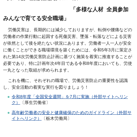
「多様な人材 全員参加
みんなで育てる安全職場」
労働災害は、長期的には減少しておりますが、転倒や腰痛などの
労働者の作業行動に起因する死傷災害、墜落・転落などによる災害
が依然として後を絶たない状況にあります。労働者一人一人が安全
に働くことができる職場環境を築くためには、令和5年3月に策定さ
れた第14次労働災害防止計画に基づく施策を着実に推進することが
必要であり、特に計画年次4年目である令和8年度においても、労使
一丸となった取組が求められます。
これを機に、それぞれの職場で、労働災害防止の重要性を認識
し、安全活動の着実な実行を図りましょう！
令和8年度「全国安全週間」を7月に実施（外部サイトへリン
ク）
〔厚生労働省〕
高年齢労働者の安全と健康確保のためのガイドライン（外部サ
イトへリンク）
〔栃木労働局〕