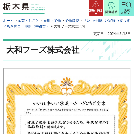
栃木県
緊急・防災
検索
閲覧補助
メニュー
ホーム
>
産業・しごと
>
雇用・労働
>
労働環境
>
「いい仕事いい家庭つぎつぎ
とちぎ宣言」事例（宇都宮）
> 大和フーズ株式会社
更新日：2024年3月8日
大和フーズ株式会社