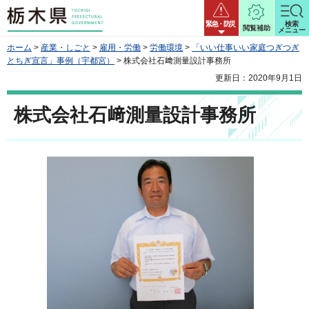
栃木県
緊急・防災
検索
閲覧補助
メニュー
ホーム
>
産業・しごと
>
雇用・労働
>
労働環境
>
「いい仕事いい家庭つぎつぎ
とちぎ宣言」事例（宇都宮）
> 株式会社石﨑測量設計事務所
更新日：2020年9月1日
株式会社石﨑測量設計事務所