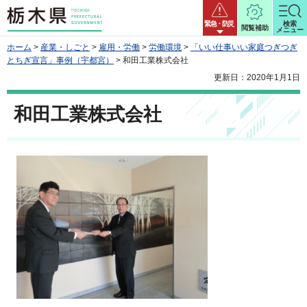
栃木県
緊急・防災
検索
閲覧補助
メニュー
ホーム
>
産業・しごと
>
雇用・労働
>
労働環境
>
「いい仕事いい家庭つぎつぎ
とちぎ宣言」事例（宇都宮）
> 和田工業株式会社
更新日：2020年1月1日
和田工業株式会社