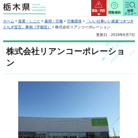
栃木県
緊急・防災
検索
閲覧補助
メニュー
ホーム
>
産業・しごと
>
雇用・労働
>
労働環境
>
「いい仕事いい家庭つぎつぎ
とちぎ宣言」事例（宇都宮）
> 株式会社リアンコーポレーション
更新日：2019年6月7日
株式会社リアンコーポレーショ
ン