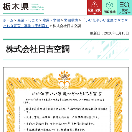
栃木県
緊急・防災
検索
閲覧補助
メニュー
ホーム
>
産業・しごと
>
雇用・労働
>
労働環境
>
「いい仕事いい家庭つぎつぎ
とちぎ宣言」事例（宇都宮）
> 株式会社日吉空調
更新日：2026年1月13日
株式会社日吉空調