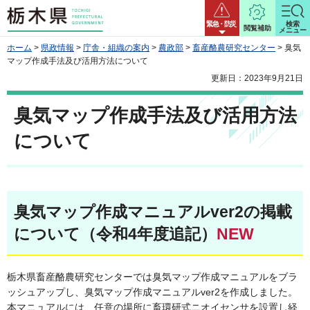
栃木県
緊急・防災
検索
閲覧補助
メニュー
ホーム
>
県政情報
>
庁舎・組織の案内
>
農政部
>
畜産酪農研究センター
> 臭気
マップ作成手法及び活用方法について
更新日：2023年9月21日
臭気マップ作成手法及び活用方法
について
臭気マップ作成マニュアルver2の掲載
について（令和4年度追記）
NEW
栃木県畜産酪農研究センターでは臭気マップ作成マニュアルをブラ
ッシュアップし、臭気マップ作成マニュアルver2を作成しました。
本マニュアルには、任意の場所に畜環研式ニオイセンサを設置し経