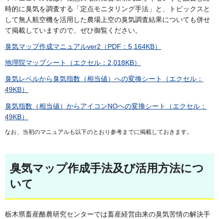
時的に臭気を調査する「定点モニタリング手法」と、トピックスと
して無人航空機を活用した農場上空の臭気調査結果についても併せ
て掲載していますので、ぜひ御覧ください。
臭気マップ作成マニュアルver2（PDF：5,164KB）
地理院マップシート（エクセル：2,018KB）
臭気レベルから臭気指数（相当値）への変換シート（エクセル：
49KB）
臭気指数（相当値）からアイコンNOへの変換シート（エクセル：
49KB）
なお、当初のマニュアルも以下のとおり参考までに掲載しておきます。
臭気マップ作成手法及び活用方法につ
いて
栃木県畜産酪農研究センターでは畜産経営由来の臭気苦情の解決手