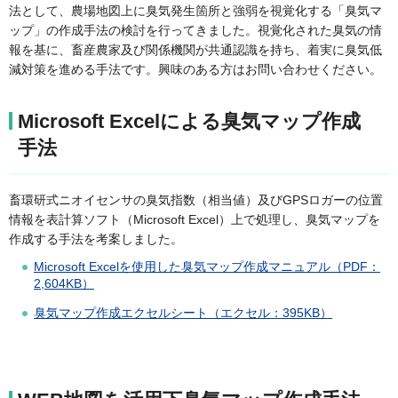
法として、農場地図上に臭気発生箇所と強弱を視覚化する「臭気マ
ップ」の作成手法の検討を行ってきました。視覚化された臭気の情
報を基に、畜産農家及び関係機関が共通認識を持ち、着実に臭気低
減対策を進める手法です。興味のある方はお問い合わせください。
Microsoft Excelによる臭気マップ作成
手法
畜環研式ニオイセンサの臭気指数（相当値）及びGPSロガーの位置
情報を表計算ソフト（Microsoft Excel）上で処理し、臭気マップを
作成する手法を考案しました。
Microsoft Excelを使用した臭気マップ作成マニュアル（PDF：
2,604KB）
臭気マップ作成エクセルシート（エクセル：395KB）