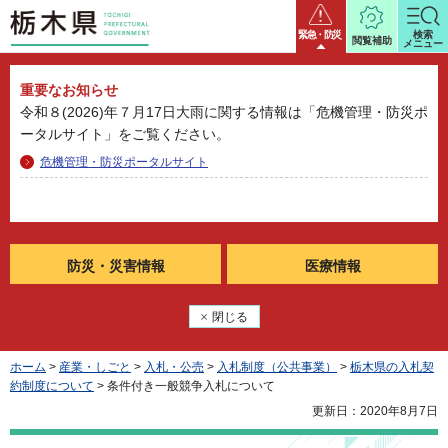
栃木県
緊急・防災
検索
閲覧補助
メニュー
重要なお知らせ
令和８(2026)年７月17日大雨に関する情報は「危機管理・防災ポ
ータルサイト」をご覧ください。
危機管理・防災ポータルサイト
防災・
災害情報
医療情報
閉じる
ホーム
>
産業・しごと
>
入札・公売
>
入札制度（公共事業）
>
栃木県の入札契
約制度について
> 条件付き一般競争入札について
更新日：2020年8月7日