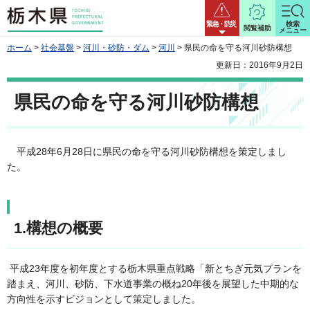
栃木県
緊急・防災
検索
閲覧補助
メニュー
ホーム
>
社会基盤
>
河川・砂防・ダム
>
河川
> 県民の命を守る河川砂防構想
更新日：2016年9月2日
県民の命を守る河川砂防構想
平成28年6月28日に県民の命を守る河川砂防構想を策定しまし
た。
1.構想の概要
平成23年度を初年度とする栃木県重点戦略「新とちぎ元気プランを
踏まえ、河川、砂防、下水道事業の概ね20年後を展望した中期的な
方向性を示すビジョンとして策定しました。