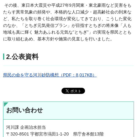
その後、東日本大震災や平成27年9月関東・東北豪雨など災害をも
たらす異常気象の頻発や、本格的な人口減少・超高齢社会の到来な
ど、私たちを取り巻く社会環境が変化してきており、こうした変化
のなか、「とちぎ元気発信プラン」が目指すとちぎの将来像「人も
地域も真に輝く 魅力あふれる元気な”とちぎ”」の実現を県民ととも
に取り組むあめ、基本方針や施策の見直しを行いました。
2.公表資料
県民の命を守る河川砂防構想（PDF：8,017KB）
お問い合わせ
河川課 企画治水担当
〒320-8501 宇都宮市塙田1-1-20 県庁舎本館13階