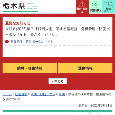
栃木県
緊急・防災
検索
閲覧補助
メニュー
重要なお知らせ
令和８(2026)年７月17日大雨に関する情報は「危機管理・防災ポ
ータルサイト」をご覧ください。
危機管理・防災ポータルサイト
防災・
災害情報
医療情報
閉じる
ホーム
>
社会基盤
>
河川・砂防・ダム
>
河川
> 県管理の河川水位・雨量情報の
提供について
更新日：2021年7月21日