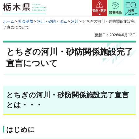
栃木県
緊急・防災
検索
閲覧補助
メニュー
ホーム
>
社会基盤
>
河川・砂防・ダム
>
河川
> とちぎの河川・砂防関係施設完
了宣言について
更新日：2026年6月12日
とちぎの河川・砂防関係施設完了
宣言について
とちぎの河川・砂防関係施設完了宣言
とは・・・
はじめに