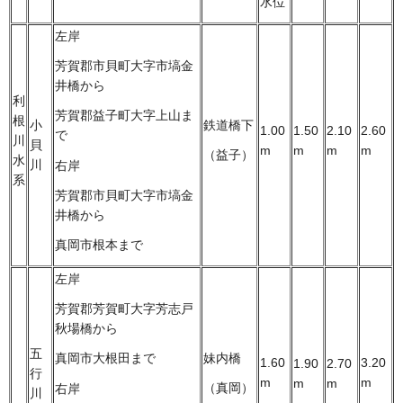
水位
左岸
芳賀郡市貝町大字市塙金
井橋から
利
芳賀郡益子町大字上山ま
根
小
鉄道橋下
1.00
1.50
2.10
2.60
で
川
貝
m
m
m
m
（益子）
水
川
右岸
系
芳賀郡市貝町大字市塙金
井橋から
真岡市根本まで
左岸
芳賀郡芳賀町大字芳志戸
秋場橋から
五
妹内橋
真岡市大根田まで
3.20
1.60
1.90
2.70
行
m
m
m
m
（真岡）
右岸
川