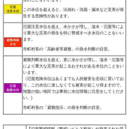
この水位を超えると、法崩れ・洗掘・漏水など災害が発
生する危険性があります。
氾濫注意水位を超え、水かさが増し、溢水・氾濫等によ
り重大な災害の発生を特に警戒すべき水位のことをいい
ます。
市町村長の「高齢者等避難」の発令判断の目安。
避難判断水位を超え、更に水かさが増し、溢水・氾濫等
により重大な災害が起こるおそれがある水位のことをい
います。
（氾濫危険水位はあくまでも人的被害を念頭に置いてお
り、この水位に達しなくても被害が起こり得ますので、
地盤の低い地区では事前に水位情報に注意をしてくださ
い。)
市町村長の「避難指示」の発令判断の目安。
【氾濫警戒情報（警戒レベル３相当）が発表された場