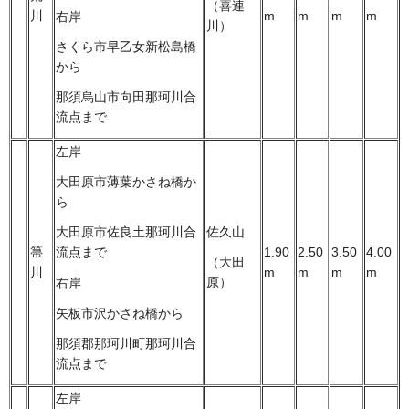
（喜連
川
m
m
m
m
右岸
川）
さくら市早乙女新松島橋
から
那須烏山市向田那珂川合
流点まで
左岸
大田原市薄葉かさね橋か
ら
佐久山
大田原市佐良土那珂川合
箒
1.90
2.50
3.50
4.00
流点まで
（大田
川
m
m
m
m
原）
右岸
矢板市沢かさね橋から
那須郡那珂川町那珂川合
流点まで
左岸