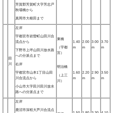
芳賀郡芳賀町大字芳志戸
秋場橋から
真岡市大根田まで
左岸
宇都宮市岩曽町山田川合
東橋
2.00
3.00
流点から
1.40
3.70
m
m
（宇都
m
m
下野市上坪山田川放水路
宮）
への分派点まで
田
川
右岸
明治橋
2.20
2.90
宇都宮市山本1丁目山田
1.60
3.50
（上三
m
m
川合流点から
m
m
川）
小山市大字田川田川放水
路への分派点まで
左岸
鹿沼市深程大芦川合流点
1.50
1.80
3.30
4.10