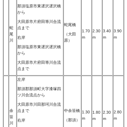
那須塩原市東遅沢遅沢橋
から
大田原市片府田箒川合流
蛇尾橋
蛇
点まで
1.70
2.30
3.40
3.90
尾
（大田
m
m
m
m
右岸
川
原）
那須塩原市東遅沢遅沢橋
から
大田原市片府田箒川合流
点まで
左岸
那須郡那須町大字漆塚四
ツ川合流点から
大田原市川田那珂川合流
余
中余笹橋
点まで
1.30
2.80
1.80
2.30
笹
m
m
m
m
（那須）
右岸
川