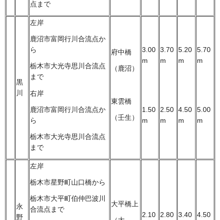
点まで
左岸
鹿沼市富岡行川合流点か
3.00
3.70
5.20
5.70
ら
府中橋
m
m
m
m
栃木市大光寺思川合流点
（鹿沼）
まで
黒
川
右岸
東雲橋
1.50
2.50
4.50
5.00
鹿沼市富岡行川合流点か
（壬生）
m
m
m
m
ら
栃木市大光寺思川合流点
まで
左岸
栃木市星野町山口橋から
栃木市大平町伯仲巴波川
大平橋上
永
合流点まで
2.10
2.80
3.40
4.50
野