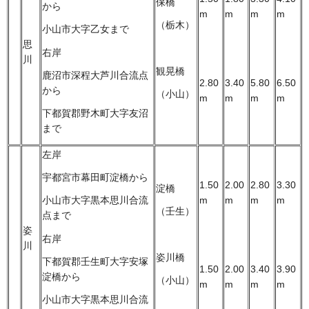
保橋
から
m
m
m
m
（栃木）
小山市大字乙女まで
思
右岸
川
観晃橋
鹿沼市深程大芦川合流点
2.80
3.40
5.80
6.50
から
（小山）
m
m
m
m
下都賀郡野木町大字友沼
まで
左岸
宇都宮市幕田町淀橋から
1.50
2.00
2.80
3.30
淀橋
m
m
m
m
小山市大字黒本思川合流
（壬生）
点まで
姿
右岸
川
姿川橋
下都賀郡壬生町大字安塚
1.50
2.00
3.40
3.90
淀橋から
（小山）
m
m
m
m
小山市大字黒本思川合流