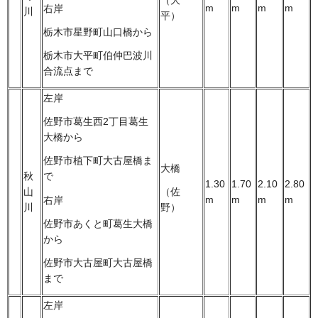
（大
m
m
m
m
右岸
川
平）
栃木市星野町山口橋から
栃木市大平町伯仲巴波川
合流点まで
左岸
佐野市葛生西2丁目葛生
大橋から
佐野市植下町大古屋橋ま
大橋
秋
で
1.30
1.70
2.10
2.80
山
（佐
m
m
m
m
右岸
川
野）
佐野市あくと町葛生大橋
から
佐野市大古屋町大古屋橋
まで
左岸