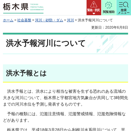
栃木県
緊急・防災
検索
閲覧補助
メニュー
ホーム
>
社会基盤
>
河川・砂防・ダム
>
河川
> 洪水予報河川について
更新日：2020年6月8日
洪水予報河川について
洪水予報とは
洪水予報とは、洪水により相当な被害を生ずる恐れのある流域の
大きな河川について、栃木県と宇都宮地方気象台が共同して3時間先
までの河川水位を予測し発表するものです。
予報の種類には、氾濫注意情報、氾濫警戒情報、氾濫危険情報な
どがあります。
栃木県では、平成18年3月28日から利根川水系田川について、平