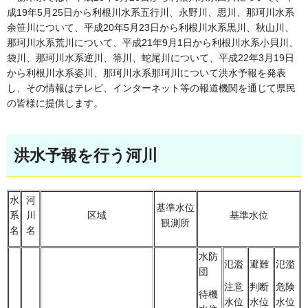
成19年5月25日から利根川水系五行川、永野川、思川、那珂川水系
余笹川について、平成20年5月23日から利根川水系黒川、秋山川、
那珂川水系荒川について、平成21年9月1日から利根川水系小貝川、
袋川、那珂川水系逆川、箒川、蛇尾川について、平成22年3月19日
から利根川水系姿川、那珂川水系那珂川について洪水予報を発表
し、その情報はテレビ、インターネット等の報道機関を通じて県民
の皆様に提供します。
洪水予報を行う河川
水
河
基準水位
系
川
区域
基準水位
観測所
名
名
水防
氾濫
避難
氾濫
団
注意
判断
危険
待機
水位
水位
水位