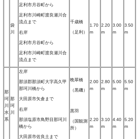
足利市月谷町から
足利市川崎町渡良瀬川合
千歳橋
流点まで
袋
1.70
2.20
3.00
3.50
川
m
m
m
m
（足利）
右岸
足利市月谷町から
足利市川崎町渡良瀬川合
流点まで
左岸
晩翠橋
2.00
2.80
5.00
5.50
那須郡那須町大字高久甲
m
m
m
m
那珂川橋から
（黒磯）
那
珂
那
大田原市矢倉まで
川
珂
右岸
黒羽
水
川
系
2.20
3.10
4.40
5.20
那須塩原市鳥野目那珂川
（国観測
m
m
m
m
橋から
所）
大田原市佐良土まで