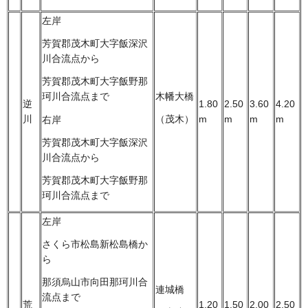
左岸
芳賀郡茂木町大字飯深沢
川合流点から
芳賀郡茂木町大字飯野那
木幡大橋
珂川合流点まで
逆
1.80
2.50
3.60
4.20
川
m
m
m
m
（茂木）
右岸
芳賀郡茂木町大字飯深沢
川合流点から
芳賀郡茂木町大字飯野那
珂川合流点まで
左岸
さくら市松島新松島橋か
ら
那須烏山市向田那珂川合
連城橋
流点まで
荒
1.20
1.50
2.00
2.50