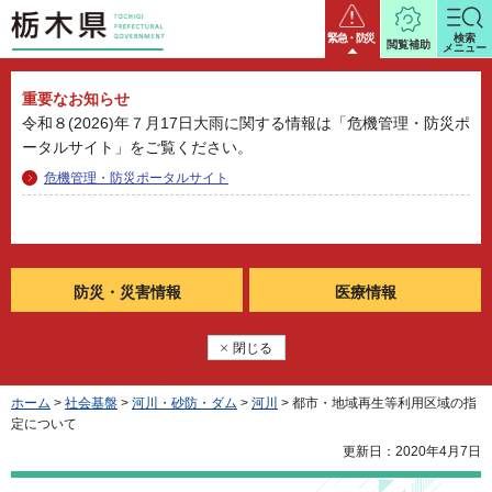
栃木県
緊急・防災
検索
閲覧補助
メニュー
重要なお知らせ
令和８(2026)年７月17日大雨に関する情報は「危機管理・防災ポ
ータルサイト」をご覧ください。
危機管理・防災ポータルサイト
防災・
災害情報
医療情報
閉じる
ホーム
>
社会基盤
>
河川・砂防・ダム
>
河川
> 都市・地域再生等利用区域の指
定について
更新日：2020年4月7日