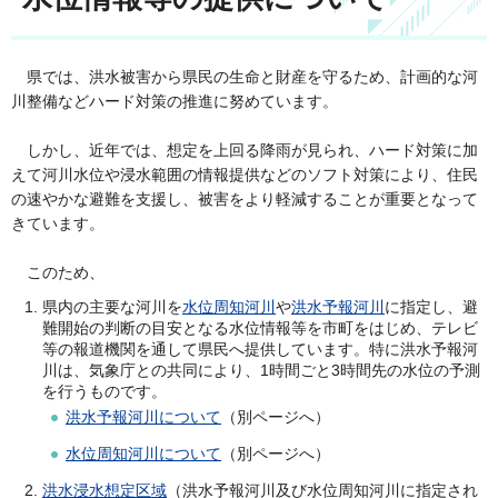
県では、洪水被害から県民の生命と財産を守るため、計画的な河
川整備などハード対策の推進に努めています。
しかし、近年では、想定を上回る降雨が見られ、ハード対策に加
えて河川水位や浸水範囲の情報提供などのソフト対策により
、住民
の速やかな避難を支援し、被害をより軽減することが重要となって
きています。
このため、
県内の主要な河川を
水位周知河川
や
洪水予報河川
に指定し、避
難開始の判断の目安となる水位情報等を市町をはじめ、テレビ
等の報道機関を通して県民へ提供しています。特に洪水予報河
川は、気象庁との共同により、1時間ごと3時間先の水位の予測
を行うものです。
洪水予報河川について
（別ページへ）
水位周知河川について
（別ページへ）
洪水浸水想定区域
（洪水予報河川及び水位周知河川に指定され