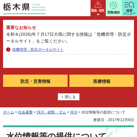
栃木県
緊急・防災
検索
閲覧補助
メニュー
重要なお知らせ
令和８(2026)年７月17日大雨に関する情報は「危機管理・防災ポ
ータルサイト」をご覧ください。
危機管理・防災ポータルサイト
防災・
災害情報
医療情報
閉じる
ホーム
>
社会基盤
>
河川・砂防・ダム
>
河川
> 水位情報等の提供について
更新日：2017年12月8日
水位情報等の提供について