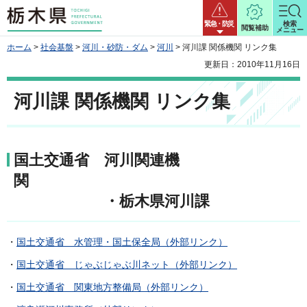
栃木県
緊急・防災
検索
閲覧補助
メニュー
ホーム
>
社会基盤
>
河川・砂防・ダム
>
河川
> 河川課 関係機関 リンク集
更新日：2010年11月16日
河川課 関係機関 リンク集
国土交通省 河川関連機
関
・栃木県河川課
・
国土交通省 水管理・国土保全局（外部リンク）
・
国土交通省 じゃぶじゃぶ川ネット（外部リンク）
・
国土交通省 関東地方整備局（外部リンク）