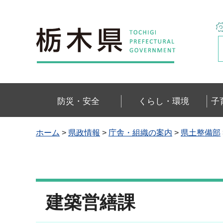
栃木県
防災・安全
くらし・環境
子
ホーム
>
県政情報
>
庁舎・組織の案内
>
県土整備部
建築営繕課