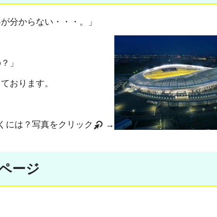
容が分からない・・・。」
の？」
っております。
くには？写真をクリック
→
ページ