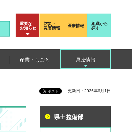
重要な
防災・
組織から
医療情報
お知らせ
災害情報
探す
産業・しごと
県政情報
更新日：2026年6月1日
県土整備部