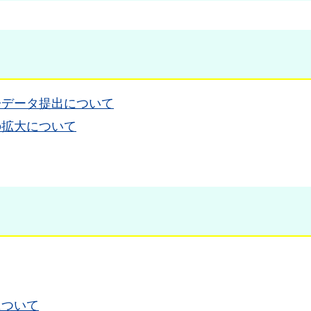
子データ提出について
の拡大について
について