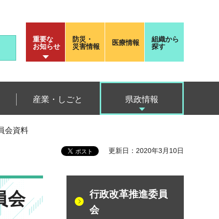
重要な
防災・
組織から
医療情報
お知らせ
災害情報
探す
産業・しごと
県政情報
委員会資料
更新日：2020年3月10日
員会
行政改革推進委員
会