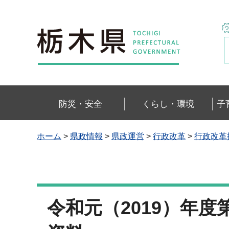
栃木県
防災・安全
くらし・環境
子
ホーム
>
県政情報
>
県政運営
>
行政改革
>
行政改革
令和元（2019）年