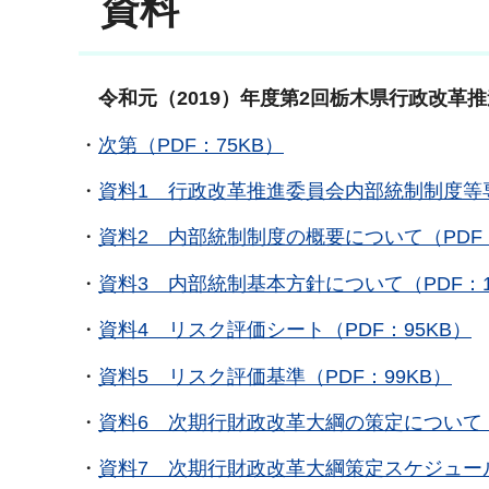
資料
令和元（2019）年度第2回栃木県行政改革
・
次第（PDF：75KB）
・
資料1 行政改革推進委員会内部統制制度等専
・
資料2 内部統制制度の概要について（PDF：
・
資料3 内部統制基本方針について（PDF：1,
・
資料4 リスク評価シート（PDF：95KB）
・
資料5 リスク評価基準（PDF：99KB）
・
資料6 次期行財政改革大綱の策定について（P
・
資料7 次期行財政改革大綱策定スケジュール（