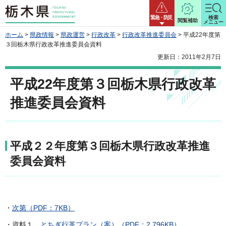
栃木県
緊急・防災
検索
閲覧補助
メニュー
ホーム
>
県政情報
>
県政運営
>
行政改革
>
行政改革推進委員会
> 平成22年度第
３回栃木県行政改革推進委員会資料
更新日：2011年2月7日
平成22年度第３回栃木県行政改革
推進委員会資料
平成２２年度第３回栃木県行政改革推進
委員会資料
・
次第（PDF：7KB）
・資料１
とちぎ行革プラン（案）（PDF：2,796KB）