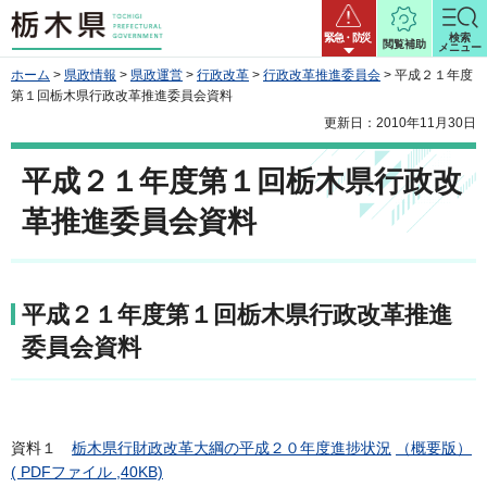
栃木県
緊急・防災
検索
閲覧補助
メニュー
ホーム
>
県政情報
>
県政運営
>
行政改革
>
行政改革推進委員会
> 平成２１年度
第１回栃木県行政改革推進委員会資料
更新日：2010年11月30日
平成２１年度第１回栃木県行政改
革推進委員会資料
平成２１年度第１回栃木県行政改革推進
委員会資料
資料１
栃木県行財政改革大綱の平成２０年度進捗状況
（概要版）
( PDFファイル ,40KB)