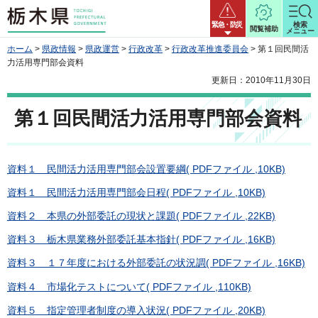
栃木県
緊急・防災
検索
閲覧補助
メニュー
ホーム
>
県政情報
>
県政運営
>
行政改革
>
行政改革推進委員会
> 第１回民間活
力活用専門部会資料
更新日：2010年11月30日
第１回民間活力活用専門部会資料
資料１ 民間活力活用専門部会設置要綱( PDFファイル ,10KB)
資料１ 民間活力活用専門部会日程( PDFファイル ,10KB)
資料２ 本県の外部委託の現状と課題( PDFファイル ,22KB)
資料３ 栃木県業務外部委託基本指針( PDFファイル ,16KB)
資料３ １７年度における外部委託の状況調( PDFファイル ,16KB)
資料４ 市場化テストについて( PDFファイル ,110KB)
資料５ 指定管理者制度の導入状況( PDFファイル ,20KB)