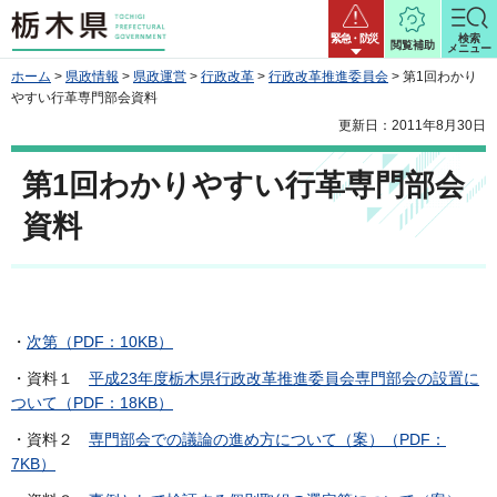
栃木県
緊急・防災
検索
閲覧補助
メニュー
ホーム
>
県政情報
>
県政運営
>
行政改革
>
行政改革推進委員会
> 第1回わかり
やすい行革専門部会資料
更新日：2011年8月30日
第1回わかりやすい行革専門部会
資料
・
次第（PDF：10KB）
・資料１
平成23年度栃木県行政改革推進委員会専門部会の設置に
ついて（PDF：18KB）
・資料２
専門部会での議論の進め方について（案）（PDF：
7KB）