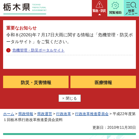
栃木県
緊急・防災
検索
閲覧補助
メニュー
重要なお知らせ
令和８(2026)年７月17日大雨に関する情報は「危機管理・防災ポ
ータルサイト」をご覧ください。
危機管理・防災ポータルサイト
防災・
災害情報
医療情報
閉じる
ホーム
>
県政情報
>
県政運営
>
行政改革
>
行政改革推進委員会
> 平成22年度第
１回栃木県行政改革推進委員会資料
更新日：2010年11月30日