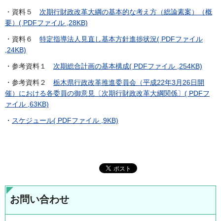
・資料５
次期行財政改革大綱の基本的な考え方（総論素案）（概
要）( PDFファイル ,28KB)
・資料６
特定指導法人見直し基本方針進捗状況( PDFファイル
,24KB)
・参考資料１
次期総合計画の基本構成( PDFファイル ,254KB)
・参考資料２
栃木県行政改革推進委員会（平成22年3月26日開
催）における各委員の御意見〔次期行財政改革大綱関係〕( PDFフ
ァイル ,63KB)
・
スケジュール( PDFファイル ,9KB)
お問い合わせ