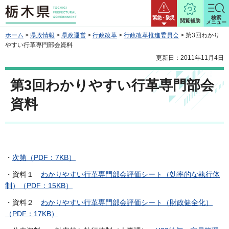
栃木県
緊急・防災
検索
閲覧補助
メニュー
ホーム
>
県政情報
>
県政運営
>
行政改革
>
行政改革推進委員会
> 第3回わかり
やすい行革専門部会資料
更新日：2011年11月4日
第3回わかりやすい行革専門部会
資料
・
次第（PDF：7KB）
・資料１
わかりやすい行革専門部会評価シート（効率的な執行体
制）（PDF：15KB）
・資料２
わかりやすい行革専門部会評価シート（財政健全化）
（PDF：17KB）