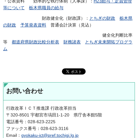
・公表資料 効率的な執行体制（人事課）：
H23給与・定員管理
等について
栃木県職員の給与
財政健全化（財政課）：
とちぎの財政
栃木県
の財政
予算発表資料
普通会計決算（見込）
健全化判断比率
等
都道府県財政比較分析表
財務諸表
とちぎ未来開拓プログラ
ム
お問い合わせ
行政改革ＩＣＴ推進課 行政改革担当
〒320-8501 宇都宮市塙田1-1-20 県庁舎本館5階
電話番号：028-623-2225
ファックス番号：028-623-3116
Email：
gyokaku-ict@pref.tochigi.lg.jp