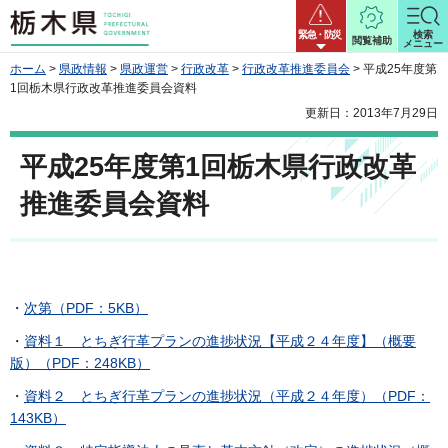
栃木県
緊急・防災
検索
閲覧補助
メニュー
ホーム
>
県政情報
>
県政運営
>
行政改革
>
行政改革推進委員会
> 平成25年度第
1回栃木県行政改革推進委員会資料
更新日：2013年7月29日
平成25年度第1回栃木県行政改革
推進委員会資料
・
次第（PDF：5KB）
・
資料１ とちぎ行革プランの進捗状況【平成２４年度】（概要
版）（PDF：248KB）
・
資料２ とちぎ行革プランの進捗状況（平成２４年度）（PDF：
143KB）