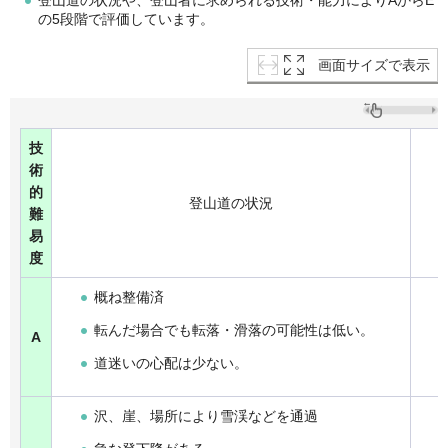
登山道の状況や、登山者に求められる技術・能力によりAからE
の5段階で評価しています。
画面サイズで表示
技
術
的
登山道の状況
難
易
度
概ね整備済
転んだ場合でも転落・滑落の可能性は低い。
A
道迷いの心配は少ない。
沢、崖、場所により雪渓などを通過