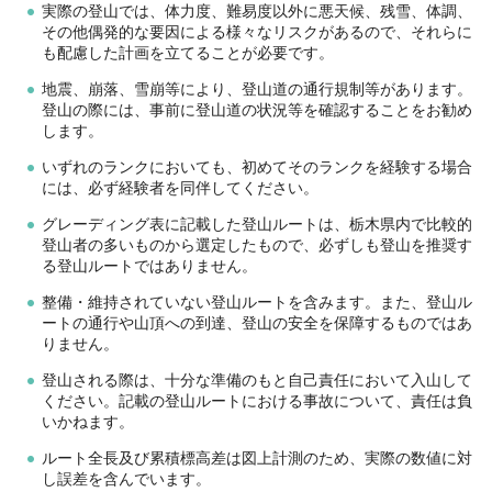
実際の登山では、体力度、難易度以外に悪天候、残雪、体調、
その他偶発的な要因による様々なリスクがあるので、それらに
も配慮した計画を立てることが必要です。
地震、崩落、雪崩等により、登山道の通行規制等があります。
登山の際には、事前に登山道の状況等を確認することをお勧め
します。
いずれのランクにおいても、初めてそのランクを経験する場合
には、必ず経験者を同伴してください。
グレーディング表に記載した登山ルートは、栃木県内で比較的
登山者の多いものから選定したもので、必ずしも登山を推奨す
る登山ルートではありません。
整備・維持されていない登山ルートを含みます。また、登山ル
ートの通行や山頂への到達、登山の安全を保障するものではあ
りません。
登山される際は、十分な準備のもと自己責任において入山して
ください。記載の登山ルートにおける事故について、責任は負
いかねます。
ルート全長及び累積標高差は図上計測のため、実際の数値に対
し誤差を含んでいます。