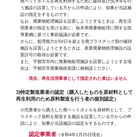
廃ペットボトルを再生利用するために破砕及び洗浄等を行
う施設の設置している方からの申請により、知事が当該施
設の指定をするものです。
なお、廃棄物処理施設を設置しようとするときは、再生活
用業者の指定を受ける前に、栃木県廃棄物処理に関する指
導要綱に基づく事前協議が必要です。
さらに、処理能力が5t/日を超える廃プラスチック類の破砕
施設を設置しようとするときは、産業廃棄物処理施設の設
置許可の取得が必要です。
また、宇都宮市内に廃棄物処理施設を設置しようとする場
合は、宇都宮市廃棄物政策課に御相談ください。
現在、再生活用業者として指定された者はいません
3)特定製造業者の認定（購入したものを原材料として
再生利用のため原料製造を行う者の個別認定）
小売業者から購入した廃ペットボトルを原材料として、プ
ラスチック原料を製造する施設を設置している方からの申
請により、知事が当該施設の認定をするものです。
認定事業者
（令和4年1月25日現在）