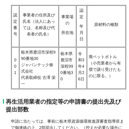
認
認
事業者の住所及び
事業場
定
定
氏名（法人にあっ
の
原材料の種類
年
番
ては、名称及び代
所在地
月
号
表者の氏名）
日
栃木県鹿沼市深程9
栃木県
令
廃ペットボトル
90番地30
0
鹿沼市
和3
（小売業者から有
ジャパンテック株
0
深程99
年4
償で譲り受けたも
式会社
1
0番地3
月2
のに限る。）
代表取締役 古澤 栄
0
6日
一
再生活用業者の指定等の申請書の提出先及び
提出部数
申請に当たっては、事前に栃木県資源循環推進課審査指導班ま
で御連絡の上、2部提出してください。（控えが必要な場合に