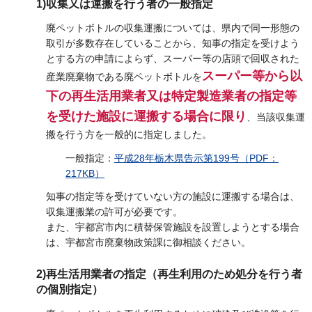
1)収集又は運搬を行う者の一般指定
廃ペットボトルの収集運搬については、県内で同一形態の
取引が多数存在していることから、知事の指定を受けよう
とする方の申請によらず、スーパー等の店頭で回収された
スーパー等から以
産業廃棄物である廃ペットボトルを
下の再生活用業者又は特定製造業者の指定等
を受けた施設に運搬する場合に限り
、当該収集運
搬を行う方を一般的に指定しました。
一般指定：
平成28年栃木県告示第199号（PDF：
217KB）
知事の指定等を受けていない方の施設に運搬する場合は、
収集運搬業の許可が必要です。
また、宇都宮市内に積替保管施設を設置しようとする場合
は、宇都宮市廃棄物政策課に御相談ください。
2)再生活用業者の指定（再生利用のため処分を行う者
の個別指定）