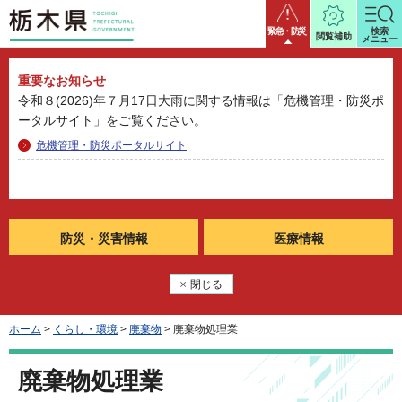
栃木県
緊急・防災
検索
閲覧補助
メニュー
重要なお知らせ
令和８(2026)年７月17日大雨に関する情報は「危機管理・防災ポ
ータルサイト」をご覧ください。
危機管理・防災ポータルサイト
防災・
災害情報
医療情報
閉じる
ホーム
>
くらし・環境
>
廃棄物
> 廃棄物処理業
廃棄物処理業