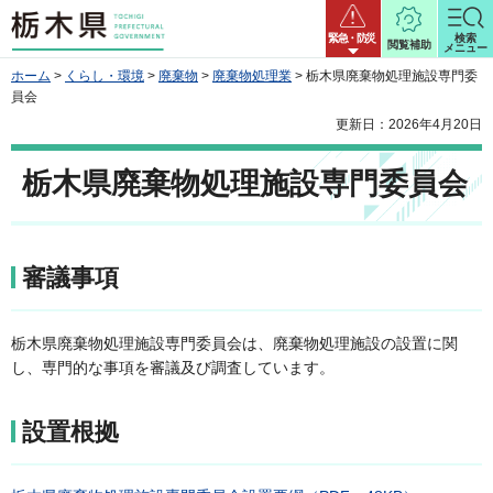
栃木県
緊急・防災
検索
閲覧補助
メニュー
ホーム
>
くらし・環境
>
廃棄物
>
廃棄物処理業
> 栃木県廃棄物処理施設専門委
員会
更新日：2026年4月20日
栃木県廃棄物処理施設専門委員会
審議事項
栃木県廃棄物処理施設専門委員会は、廃棄物処理施設の設置に関
し、専門的な事項を審議及び調査しています。
設置根拠