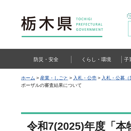
栃木県
防災・安全
くらし・環境
子
ホーム
>
産業・しごと
>
入札・公売
>
入札・公募（
ポーザルの審査結果について
令和7(2025)年度