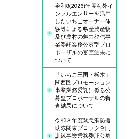
令和8(2026)年度海外イ
ンフルエンサーを活用
したいちごオーナー体
験等による県産農産物
及び農村の魅力発信事
業委託業務公募型プロ
ポーザルの審査結果に
ついて
「いちご王国・栃木」
関西圏プロモーション
事業業務委託に係る公
募型プロポーザルの審
査結果について
令和８年度緊急消防援
助隊関東ブロック合同
訓練事業業務委託公募