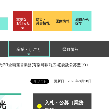
重要な
防災・
組織から
医療情報
お知らせ
災害情報
探す
産業・しごと
県政情報
圏観光PR企画運営業務(有楽町駅前広場)委託公募型プロ
更新日：2025年8月18日
光
入札・公募（業務