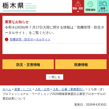
栃木県
緊急・防災
検索
閲覧補助
メニュー
重要なお知らせ
令和８(2026)年７月17日大雨に関する情報は「危機管理・防災ポ
ータルサイト」をご覧ください。
危機管理・防災ポータルサイト
防災・
災害情報
医療情報
閉じる
ホーム
>
産業・しごと
>
入札・公売
>
入札・公募（業務委託）
> とち技（ぎ）
プロフェッショナル・ワークショップ2026開催業務委託公募型プロポーザルの
選定結果について
更新日：2026年4月30日